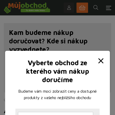
Kam budeme nákup
doručovat? Kde si nákup
vyzvednete?
Vyberte obchod ze
kterého vám nákup
doručíme
NAJÍT POBOČKU
Budeme vám moci zobrazit ceny a dostupné
produkty z vašeho nejbližšího obchodu
Úvodní stránka
Akční leták 31. 07. - 13. 08.
Akční leták 31. 07. - 13. 08.