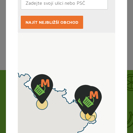
NAJÍT NEJBLIŽŠÍ OBCHOD
Načítám...
Jak to funguje?
Nákup vyřídíte doma online, obchod zboží
připraví a vy si ho jen vyzvednete. Bez dlouhého
vybírání, čekání ve frontě a obav.