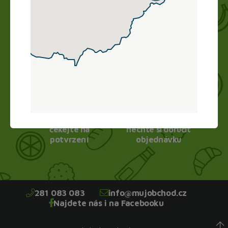
Nákup vyřídíte doma online, obchod zboží
připraví a vy si ho jen vyzvednete. Bez dlouhého
vybírání, čekání ve frontě a obav.
1.
2.
Vyberte si zboží
Vyzvedněte nebo
čekejte na
nechte si doručit
potvrzení
objednávku
281 083 083
info@mujobchod.cz
Najdete nás i na Facebooku