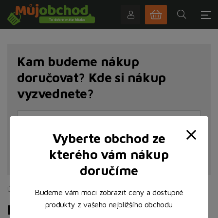
Kam budeme nákup
doručovat? Kde si nákup
vyzvednete?
Vyberte obchod ze
kterého vám nákup
NAJÍT POBOČKU
doručíme
Úvodní stránka
Pečivo
Budeme vám moci zobrazit ceny a dostupné
produkty z vašeho nejbližšího obchodu
Pečivo