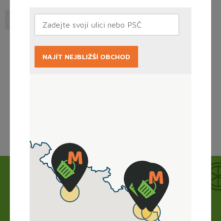
Slané pečivo
Sladké pečivo
NAJÍT NEJBLIŽŠÍ OBCHOD
Načítám...
Jak to funguje?