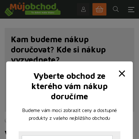
Kam budeme nákup
doručovat? Kde si nákup
vyzvednete?
Vyberte obchod ze
kterého vám nákup
doručíme
NAJÍT POBOČKU
Budeme vám moci zobrazit ceny a dostupné
produkty z vašeho nejbližšího obchodu
Úvodní stránka
Maso
Vepřové
Vepřové