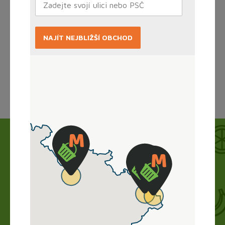
NAJÍT NEJBLIŽŠÍ OBCHOD
Načítám...
Jak to funguje?
Nákup vyřídíte doma online, obchod zboží
připraví a vy si ho jen vyzvednete. Bez dlouhého
vybírání, čekání ve frontě a obav.