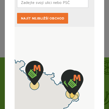
NAJÍT NEJBLIŽŠÍ OBCHOD
Načítám...
Jak to funguje?
Nákup vyřídíte doma online, obchod zboží
připraví a vy si ho jen vyzvednete. Bez dlouhého
vybírání, čekání ve frontě a obav.