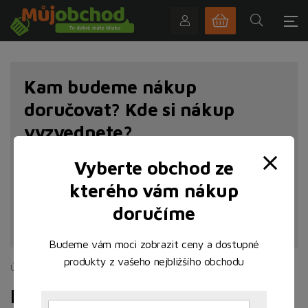
Kam budeme nákup
doručovat? Kde si nákup
vyzvednete?
Vyberte obchod ze
kterého vám nákup
doručíme
NAJÍT POBOČKU
Budeme vám moci zobrazit ceny a dostupné
produkty z vašeho nejbližšího obchodu
Úvodní stránka
Ovoce a zelenina
Bylinky
Bylinky