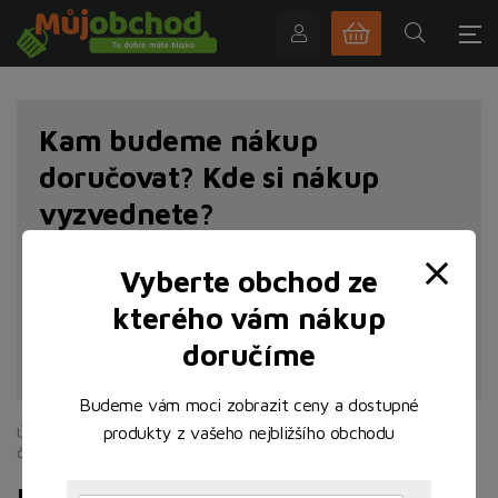
Kam budeme nákup
doručovat? Kde si nákup
vyzvednete?
Vyberte obchod ze
kterého vám nákup
doručíme
NAJÍT POBOČKU
Budeme vám moci zobrazit ceny a dostupné
produkty z vašeho nejbližšího obchodu
Úvodní stránka
Nápoje
Alkoholické nápoje
Víno
Bílé,
červené, růžové