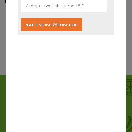
Bílé, červené, růžové
NAJÍT NEJBLIŽŠÍ OBCHOD
Načítám...
Jak to funguje?
Nákup vyřídíte doma online, obchod zboží
připraví a vy si ho jen vyzvednete. Bez dlouhého