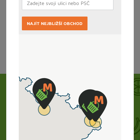
NAJÍT NEJBLIŽŠÍ OBCHOD
Načítám...
Jak to funguje?
Nákup vyřídíte doma online, obchod zboží
připraví a vy si ho jen vyzvednete. Bez dlouhého
vybírání, čekání ve frontě a obav.