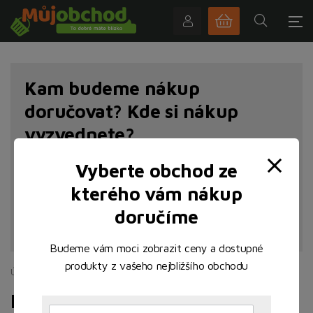
Kam budeme nákup
doručovat? Kde si nákup
vyzvednete?
Vyberte obchod ze
kterého vám nákup
doručíme
NAJÍT POBOČKU
Budeme vám moci zobrazit ceny a dostupné
produkty z vašeho nejbližšího obchodu
Úvodní stránka
Uzeniny a lahůdky
Hotová jídla
Hotová jídla