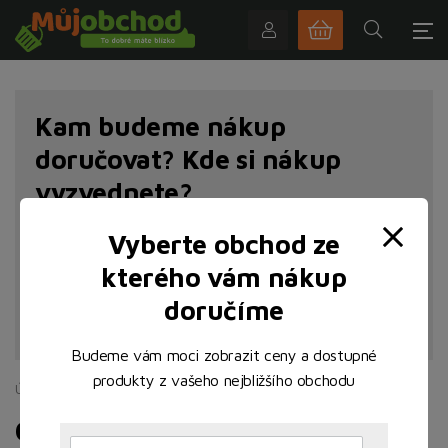
Kam budeme nákup
doručovat? Kde si nákup
vyzvednete?
Vyberte obchod ze
kterého vám nákup
doručíme
NAJÍT POBOČKU
Budeme vám moci zobrazit ceny a dostupné
produkty z vašeho nejbližšího obchodu
Úvodní stránka
Sladké
Ostatní cukrovinky
Ostatní cukrovinky