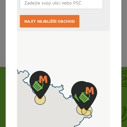
NAJÍT NEJBLIŽŠÍ OBCHOD
Načítám...
Jak to funguje?
Nákup vyřídíte doma online, obchod zboží
připraví a vy si ho jen vyzvednete. Bez dlouhého
vybírání, čekání ve frontě a obav.