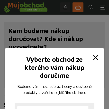
Kam budeme nákup
doručovat? Kde si nákup
vyzvednete?
Vyberte obchod ze
kterého vám nákup
doručíme
NAJÍT POBOČKU
Budeme vám moci zobrazit ceny a dostupné
produkty z vašeho nejbližšího obchodu
Úvodní stránka
Pečivo
Sladké pečivo
Sladké pečivo