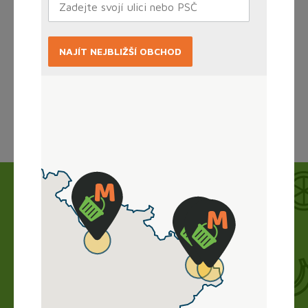
NAJÍT NEJBLIŽŠÍ OBCHOD
Načítám...
Jak to funguje?
Nákup vyřídíte doma online, obchod zboží
připraví a vy si ho jen vyzvednete. Bez dlouhého
vybírání, čekání ve frontě a obav.