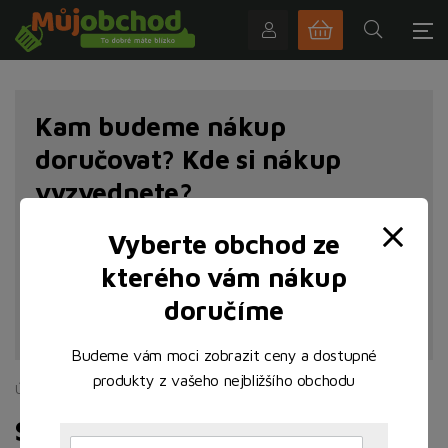
Kam budeme nákup
doručovat? Kde si nákup
vyzvednete?
Vyberte obchod ze
kterého vám nákup
doručíme
NAJÍT POBOČKU
Budeme vám moci zobrazit ceny a dostupné
produkty z vašeho nejbližšího obchodu
Úvodní stránka
Sladké
Sušenky
Sušenky