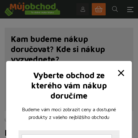
Kam budeme nákup
doručovat? Kde si nákup
vyzvednete?
Vyberte obchod ze
kterého vám nákup
doručíme
NAJÍT POBOČKU
Budeme vám moci zobrazit ceny a dostupné
produkty z vašeho nejbližšího obchodu
Úvodní stránka
Maso
Drůbež
Drůbež