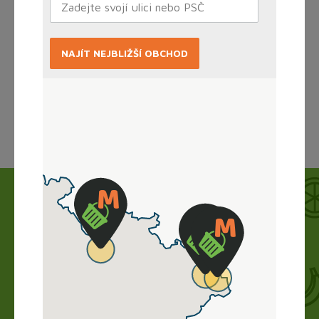
NAJÍT NEJBLIŽŠÍ OBCHOD
Načítám...
Jak to funguje?
Nákup vyřídíte doma online, obchod zboží
připraví a vy si ho jen vyzvednete. Bez dlouhého
vybírání, čekání ve frontě a obav.