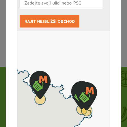
NAJÍT NEJBLIŽŠÍ OBCHOD
Načítám...
Jak to funguje?
Nákup vyřídíte doma online, obchod zboží
připraví a vy si ho jen vyzvednete. Bez dlouhého
vybírání, čekání ve frontě a obav.