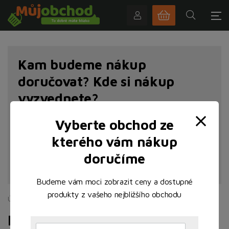
Kam budeme nákup
doručovat? Kde si nákup
vyzvednete?
Vyberte obchod ze
kterého vám nákup
doručíme
NAJÍT POBOČKU
Budeme vám moci zobrazit ceny a dostupné
produkty z vašeho nejbližšího obchodu
Úvodní stránka
Ostatní
Food to go
Food to go