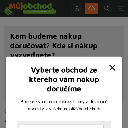
Kam budeme nákup
doručovat? Kde si nákup
vyzvednete?
Vyberte obchod ze
kterého vám nákup
doručíme
NAJÍT POBOČKU
Budeme vám moci zobrazit ceny a dostupné
produkty z vašeho nejbližšího obchodu
Úvodní stránka
Mléčné
Sýry
Tvrdé sýry
Tvrdé sýry