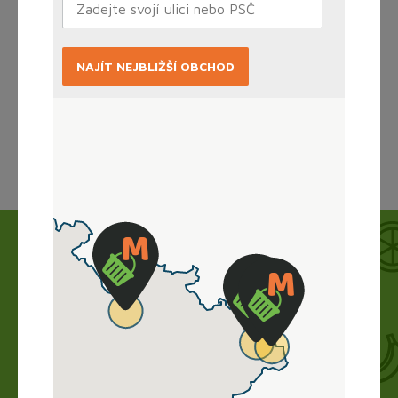
NAJÍT NEJBLIŽŠÍ OBCHOD
Načítám...
Jak to funguje?
Nákup vyřídíte doma online, obchod zboží
připraví a vy si ho jen vyzvednete. Bez dlouhého
vybírání, čekání ve frontě a obav.