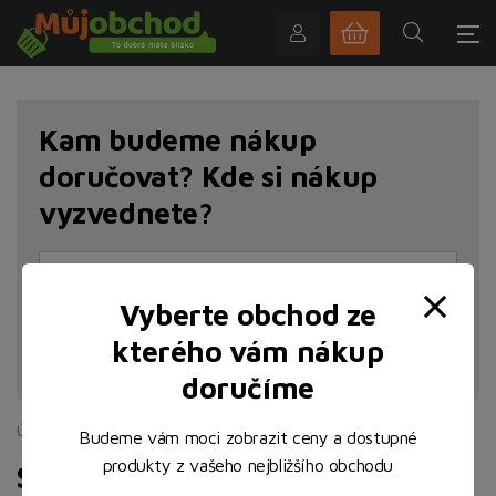
Kam budeme nákup
doručovat? Kde si nákup
vyzvednete?
Vyberte obchod ze
kterého vám nákup
NAJÍT POBOČKU
doručíme
Úvodní stránka
Uzeniny a lahůdky
Saláty a aspiky
Budeme vám moci zobrazit ceny a dostupné
produkty z vašeho nejbližšího obchodu
Saláty a aspiky