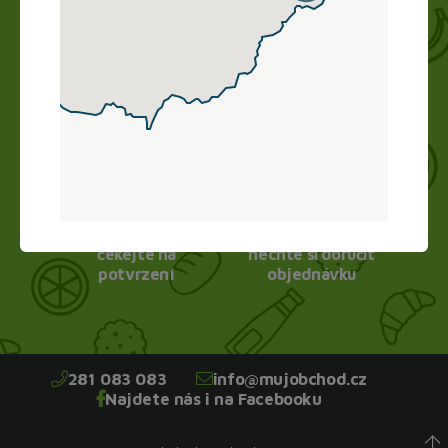
Nákup vyřídíte doma online, obchod zboží
připraví a vy si ho jen vyzvednete. Bez dlouhého
vybírání, čekání ve frontě a obav.
1.
2.
Vyberte si zboží
Vyzvedněte nebo
čekejte na
nechte si doručit
potvrzení
objednávku
281 083 083
info@mujobchod.cz
Najdete nás i na Facebooku