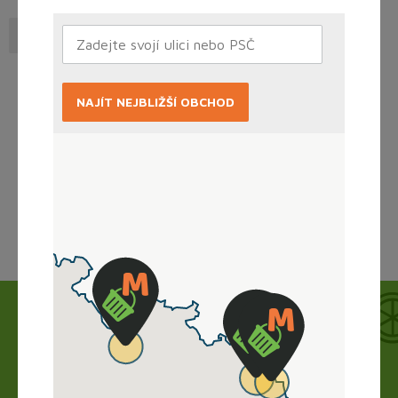
Saláty
Aspiky
NAJÍT NEJBLIŽŠÍ OBCHOD
Načítám...
Jak to funguje?