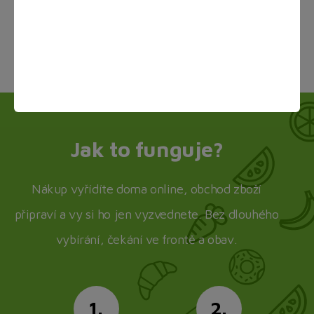
Načítám...
Jak to funguje?
Nákup vyřídíte doma online, obchod zboží
připraví a vy si ho jen vyzvednete. Bez dlouhého
vybírání, čekání ve frontě a obav.
1.
2.