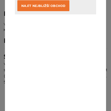
NAJÍT NEJBLIŽŠÍ OBCHOD
Prodej skončil!
Výrobce:
Katalogové číslo:
1003081
Podrobné informace
Specifikace
vepřová kýta 92%, pitná voda, jedlá sůl, dextróza,
stabilizátory (E451, E250), želírující látka (E407), antioxidant
(kyselina askorbová). Obsah soli: max. 2,2%. Obsah tuku: max.
5% ALERGENY Neuvádí se